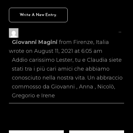
Toggl
...
This
Giovanni Magini
from
Firenze, Italia
Metab
wrote on
August 11, 2021
at
6:05 am
Addio carissimo Lester, tu e Claudia siete
stati tra i più cari amici che abbiamo
conosciuto nella nostra vita. Un abbraccio
commosso da Giovanni , Anna , Nicolò,
Gregorio e Irene